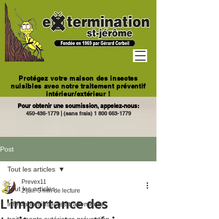
Protégez votre maison des insectes
nuisibles avec notre traitement préventif
intérieur/extérieur !
Pour obtenir une soumission, appelez-nous:
450-436-1779
|
(sans frais)
1 800 663-1779
Post
Tout les articles
Prevex11
Tout les articles
2 juil.
3 min de lecture
L'importance des
infestation insectes traitements