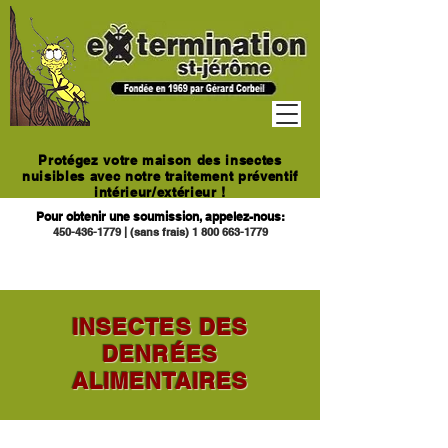
Protégez votre maison des insectes
nuisibles avec notre traitement préventif
intérieur/extérieur !
Pour obtenir une soumission, appelez-nous:
450-436-1779
|
(sans frais)
1 800 663-1779
INSECTES DES
DENRÉES
ALIMENTAIRES