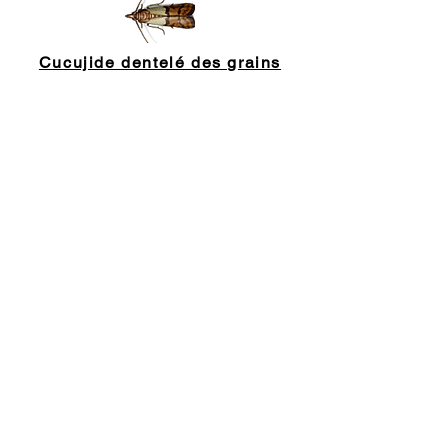
Cucujide dentelé des grains
Lasioderme du tabac
COORDONNÉES
Extermination Saint-Jérôme inc
95, 119e Avenue
Saint-Jérôme, Québec, J7Y 1A1
450-436-1779
|
1 800 663-1779
Courriel :
prevex11@gmail.com
Profil d’entreprise Google
Fiche Google Maps