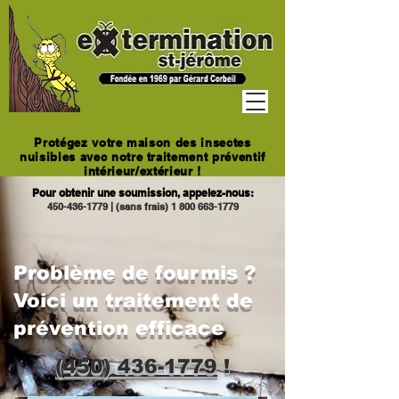
Protégez votre maison des insectes
nuisibles avec notre traitement préventif
intérieur/extérieur !
Pour obtenir une soumission, appelez-nous:
450-436-1779
|
(sans frais)
1 800 663-1779
Problème de fourmis ?
Voici un traitement de
prévention efficace
(450) 436-1779
!