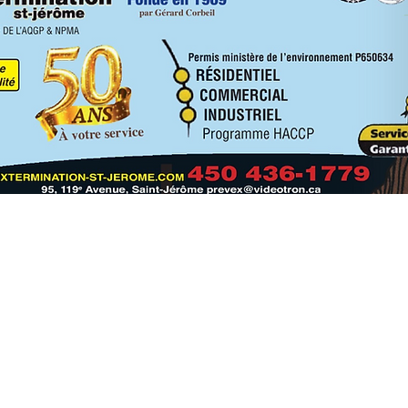
COORDONNÉE
SERVIES
t les régions des Laurentides
Extermination Sai
-David :
95, 119e Avenue
Saint-Jérôme, Qu
bel - Morin-Heights -
Piedmont -
450-436-1779
|
1