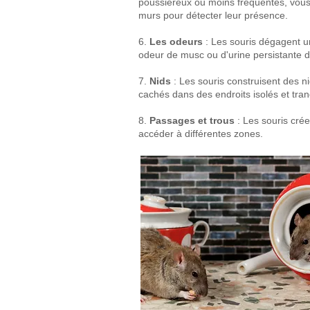
poussiéreux ou moins fréquentés, vous 
murs pour détecter leur présence.
6.
Les odeurs
: Les souris dégagent un
odeur de musc ou d'urine persistante da
7.
Nids
: Les souris construisent des n
cachés dans des endroits isolés et tranq
8.
Passages et trous
: Les souris cré
accéder à différentes zones.