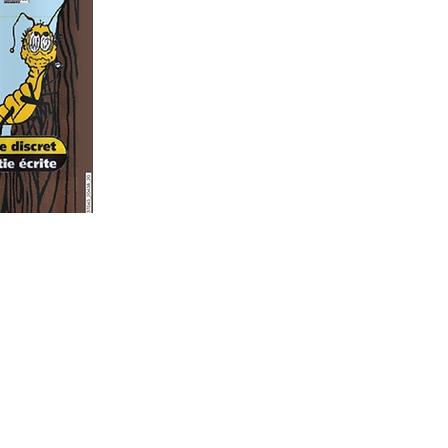
S
nt-Jérôme inc
ébec, J7Y 1A1
 800 663-1779