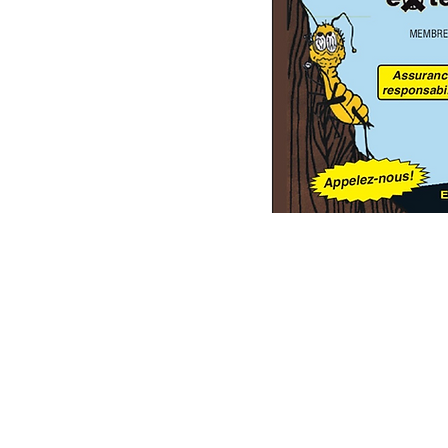
TERRITOIRES DES
Nous desservons les villes e
situées entre Mirabel et Val
Bellefeuille - Estérel - Mira