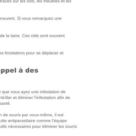
aces sur les sols, les meubles et les
 trouvent. Si vous remarquez une
de la laine. Ces nids sont souvent
es fondations pour se déplacer et
appel à des
le que vous ayez une infestation de
ôler et éliminer l'infestation afin de
santé.
on de souris par vous-même, il est
utte antiparasitaire comme l'équipe
 outils nécessaires pour éliminer les souris