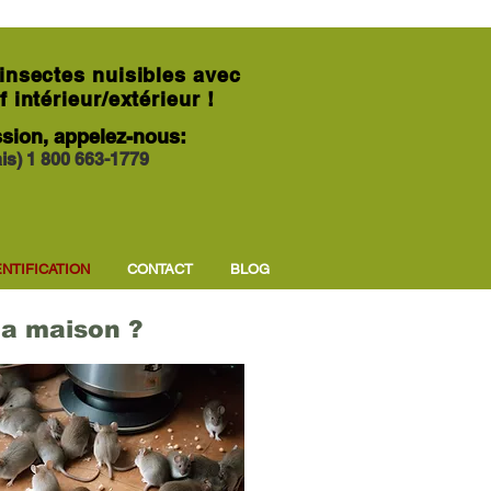
insectes nuisibles avec
 intérieur/extérieur !
sion, appelez-nous:
ais)
1 800 663-1779
ENTIFICATION
CONTACT
BLOG
 la maison ?