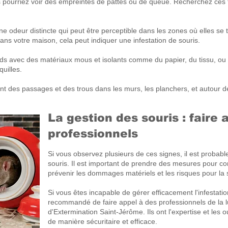
pourriez voir des empreintes de pattes ou de queue. Recherchez ces tr
e odeur distincte qui peut être perceptible dans les zones où elles se
ns votre maison, cela peut indiquer une infestation de souris.
ids avec des matériaux mous et isolants comme du papier, du tissu, ou 
uilles.
ent des passages et des trous dans les murs, les planchers, et autour d
La gestion des souris : faire 
professionnels
Si vous observez plusieurs de ces signes, il est probab
souris. Il est important de prendre des mesures pour contr
prévenir les dommages matériels et les risques pour la 
Si vous êtes incapable de gérer efficacement l'infestati
recommandé de faire appel à des professionnels de la l
d'Extermination
Saint-Jérôme
. Ils ont l'expertise et les
de manière sécuritaire et efficace.