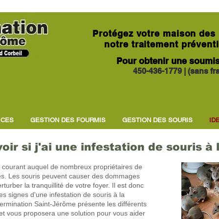
Protégez votre maison des 
notre traitement préventif
Pour obtenir une soumis
450-436-1779
|
(sans fr
ICES
GESTION DES FOURMIS
GESTION DES SOURIS
ID
ir si j'ai une infestation de souris à
me courant auquel de nombreux propriétaires de
tés. Les souris peuvent causer des dommages
urber la tranquillité de votre foyer. Il est donc
s signes d'une infestation de souris à la
termination Saint-Jérôme présente les différents
s et vous proposera une solution pour vous aider