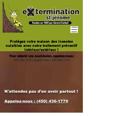
Protégez votre maison des insectes
nuisibles avec notre traitement préventif
intérieur/extérieur !
Pour obtenir une soumission, appelez-nous:
450-436-1779
|
(sans frais)
1 800 663-1779
N'attendez pas d'en avoir partout !
Appelez-nous :
(450) 436-1779