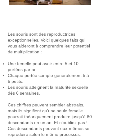
Avez-vous un problème de souris ?
-1779
(sans frais).
(450) 436-1779
|
1 800 663
Oui ! Nous pouvons vous aider
Les souris sont des reproductrices
exceptionnelles. Voici quelques faits qui
vous aideront à comprendre leur potentiel
de multiplication :
Une femelle peut avoir entre 5 et 10
portées par an.
Chaque portée compte généralement 5 à
6 petits.
Les souris atteignent la maturité sexuelle
dès 6 semaines.
Ces chiffres peuvent sembler abstraits,
mais ils signifient qu'une seule femelle
pourrait théoriquement produire jusqu'à 60
descendants en un an. Et n'oubliez pas !
Ces descendants peuvent eux-mêmes se
reproduire selon le même processus.