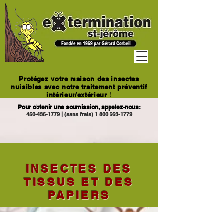
Protégez votre maison des insectes
nuisibles avec notre traitement préventif
intérieur/extérieur !
Pour obtenir une soumission, appelez-nous:
450-436-1779
|
(sans frais)
1 800 663-1779
INSECTES DES
TISSUS ET DES
PAPIERS