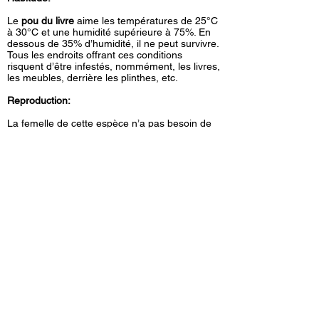
Le
pou du livre
aime les températures de 25°C
à 30°C et une humidité supérieure à 75%. En
dessous de 35% d’humidité, il ne peut survivre.
Tous les endroits offrant ces conditions
risquent d’être infestés, nommément, les livres,
les meubles, derrière les plinthes, etc.
Reproduction:
La femelle de cette espèce n’a pas besoin de
mâle pour se reproduire, on parle alors de
parthénogenèse. Durant sa vie, elle pondra
quelques 200 œufs. Ceux ci sont généralement
déposés séparément, à une vitesse de 1 à 3
par jour.
COORDONNÉES
Extermination Saint-Jérôme inc
95, 119e Avenue
Saint-Jérôme, Québec, J7Y 1A1