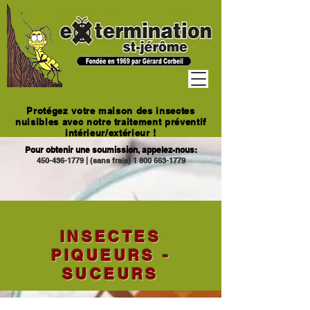
Protégez votre maison des insectes
nuisibles avec notre traitement préventif
intérieur/extérieur !
Pour obtenir une soumission, appelez-nous:
450-436-1779
|
(sans frais)
1 800 663-1779
INSECTES
PIQUEURS -
SUCEURS