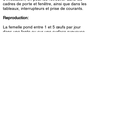
cadres de porte et fenêtre, ainsi que dans les
tableaux, interrupteurs et prise de courants.
Reproduction:
La femelle pond entre 1 et 5 œufs par jour
dans une fente ou sur une surface rugueuse,
ensuite elle produit une sécrétion transparente
pour le fixer solidement à cet endroit. Elle peut
pondre de 200 à 500 œufs au cours de sa vie.
COORDONNÉES
Extermination Saint-Jérôme inc
95, 119e Avenue
Saint-Jérôme, Québec, J7Y 1A1
450-436-1779
|
1 800 663-1779
Courriel :
prevex11@gmail.com
Profil d’entreprise Google
Fiche Google Maps